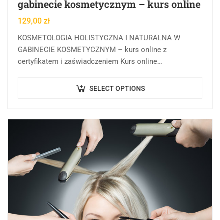
gabinecie kosmetycznym – kurs online
129,00
zł
KOSMETOLOGIA HOLISTYCZNA I NATURALNA W
GABINECIE KOSMETYCZNYM – kurs online z
certyfikatem i zaświadczeniem Kurs online
Kosmetologia holistyczna i naturalna w gabinecie
kosmetycznym w Centrum Rozwoju Wiedzy to forma…
SELECT OPTIONS