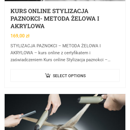
KURS ONLINE STYLIZACJA
PAZNOKCI- METODA ŻELOWA I
AKRYLOWA
169,00
zł
STYLIZACJA PAZNOKCI – METODA ŻELOWA I
Asystent AI
AKRYLOWA – kurs online z certyfikatem i
Online
🇵🇱
🇬🇧
🇩🇪
🇺🇦
🇷🇺
zaświadczeniem Kurs online Stylizacja paznokci –
metoda żelowa i akrylowa w Centrum Rozwoju Wiedzy
Cześć! 👋Jestem pomocą techniczną i
to forma…
SELECT OPTIONS
asystentem AI. Jak mogę Ci pomóc?