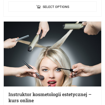
rozwijanie, porządkowanie oraz pogłębianie…
SELECT OPTIONS
Instruktor kosmetologii estetycznej –
kurs online