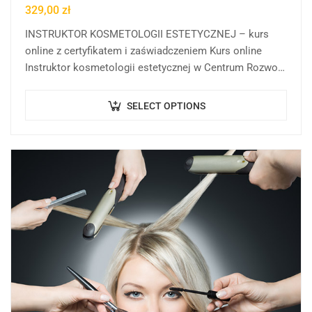
329,00
zł
INSTRUKTOR KOSMETOLOGII ESTETYCZNEJ – kurs
online z certyfikatem i zaświadczeniem Kurs online
Instruktor kosmetologii estetycznej w Centrum Rozwoju
Wiedzy to kompleksowa forma edukacji online, której
celem jest rozwijanie, porządkowanie…
SELECT OPTIONS