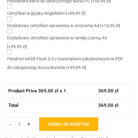
Plastikowa karta do ukończonego kursu PL
[+59,99 zł]
Certyfikat w języku Angielskim
[+49,99 zł]
Dodatkowy certyfikat oprawiony w antyramę A4
[+14,99 zł]
Dodatkowy certyfikat oprawiony w ramkę czarną A4
[+29,99 zł]
Pendrive 64GB Flash 3.0 z materiałami szkoleniowymi w PDF
do zakupionego kursu/kursów
[+49,99 zł]
Product Price
369,00
zł x 1
369,00
zł
Total
369,00
zł
-
+
DODAJ DO KOSZYKA