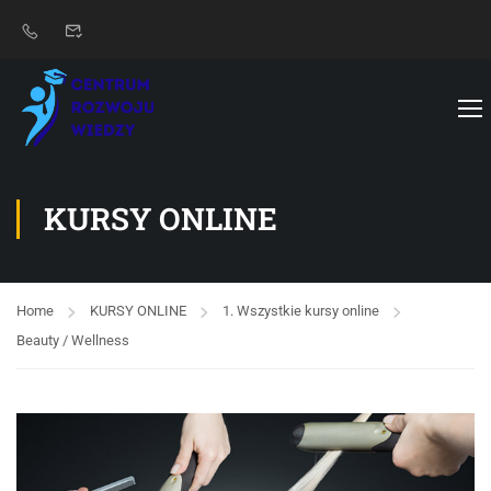
KURSY ONLINE
Home
KURSY ONLINE
1. Wszystkie kursy online
Beauty / Wellness