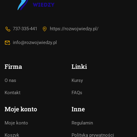
737-335-441
https://rozwojwiedzy.pl/
info@rozwojwiedzy.pl
Firma
Linki
O nas
Kursy
Asystent AI
Kontakt
FAQs
Online
🇵🇱
🇬🇧
🇩🇪
🇺🇦
🇷🇺
Moje konto
Inne
Cześć! 👋Jestem pomocą techniczną i
asystentem AI. Jak mogę Ci pomóc?
Moje konto
Regulamin
Koszyk
Polityka prywatności