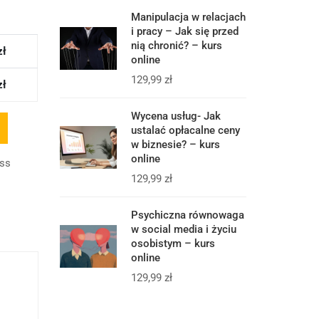
Manipulacja w relacjach
i pracy – Jak się przed
nią chronić? – kurs
zł
online
129,99
zł
zł
Wycena usług- Jak
ustalać opłacalne ceny
w biznesie? – kurs
online
ess
129,99
zł
Psychiczna równowaga
w social media i życiu
osobistym – kurs
online
129,99
zł