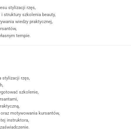
su stylizacji rzęs,
i struktury szkolenia beauty,
ywania wiedzy praktycznej,
ursantów,
własnym tempie.
stylizacji rzęs,
h,
ygotować szkolenie,
rsantami,
raktyczną,
j oraz motywowania kursantów,
ej instruktora,
 zaświadczenie.