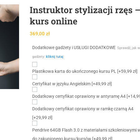
Instruktor stylizacji rzęs 
kurs online
369,00
zł
Dodatkowe gadżety i USŁUGI DODATKOWE
Sprawdź, jak w
gadżety:
kliknij tutaj
Plastikowa karta do ukończonego kursu PL
[+59,99 zł]
Certyfikat w języku Angielskim
[+49,99 zł]
Dodatkowy certyfikat oprawiony w antyramę A4
[+14,99
Dodatkowy certyfikat oprawiony w ramkę czarną A4
[+29,99 zł]
Pendrive 64GB Flash 3.0 z materiałami szkoleniowymi 
do zakupionego kursu/kursów
[+49,99 zł]