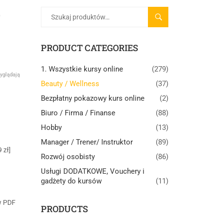
–
SZUKAJ
PRODUCT CATEGORIES
1. Wszystkie kursy online
(279)
yglądają
Beauty / Wellness
(37)
Bezpłatny pokazowy kurs online
(2)
Biuro / Firma / Finanse
(88)
Hobby
(13)
Manager / Trener/ Instruktor
(89)
 zł]
Rozwój osobisty
(86)
Usługi DODATKOWE, Vouchery i
gadżety do kursów
(11)
w PDF
PRODUCTS