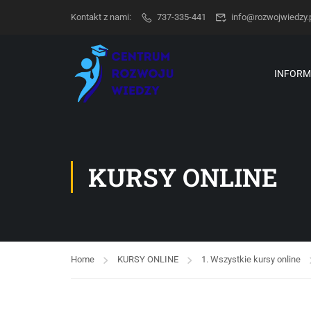
Kontakt z nami:
737-335-441
info@rozwojwiedzy.
INFORM
KURSY ONLINE
Home
KURSY ONLINE
1. Wszystkie kursy online