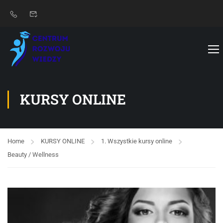
KURSY ONLINE
Home
KURSY ONLINE
1. Wszystkie kursy online
Beauty / Wellness