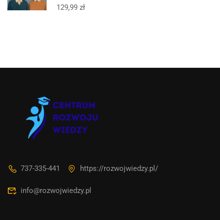
129,99
zł
737-335-441
https://rozwojwiedzy.pl/
info@rozwojwiedzy.pl
Asystent AI