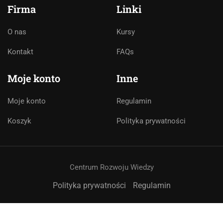
Online
Firma
Linki
🇵🇱
🇬🇧
🇩🇪
🇺🇦
🇷🇺
O nas
Kursy
Cześć! 👋Jestem pomocą techniczną i
asystentem AI. Jak mogę Ci pomóc?
Kontakt
FAQs
Moje konto
Inne
Moje konto
Regulamin
Koszyk
Polityka prywatności
Centrum Rozwoju Wiedzy
Polityka prywatności
Regulamin