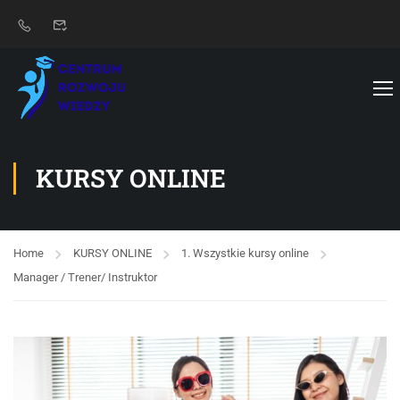
KURSY ONLINE
Home
KURSY ONLINE
1. Wszystkie kursy online
Manager / Trener/ Instruktor