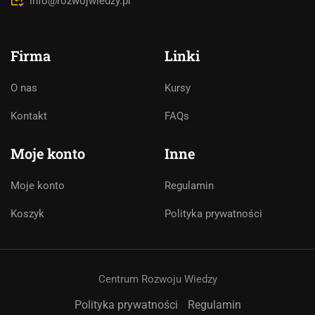
info@rozwojwiedzy.pl
Firma
Linki
O nas
Kursy
Asystent AI
Kontakt
FAQs
Online
🇵🇱
🇬🇧
🇩🇪
🇺🇦
🇷🇺
Moje konto
Inne
Cześć! 👋Jestem pomocą techniczną i
Moje konto
Regulamin
asystentem AI. Jak mogę Ci pomóc?
Koszyk
Polityka prywatności
Centrum Rozwoju Wiedzy
Polityka prywatności
Regulamin