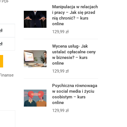
w PDF
Manipulacja w relacjach
i pracy – Jak się przed
nią chronić? – kurs
online
zł
129,99
zł
zł
Wycena usług- Jak
ustalać opłacalne ceny
w biznesie? – kurs
online
129,99
zł
 Finanse
Psychiczna równowaga
w social media i życiu
osobistym – kurs
online
129,99
zł