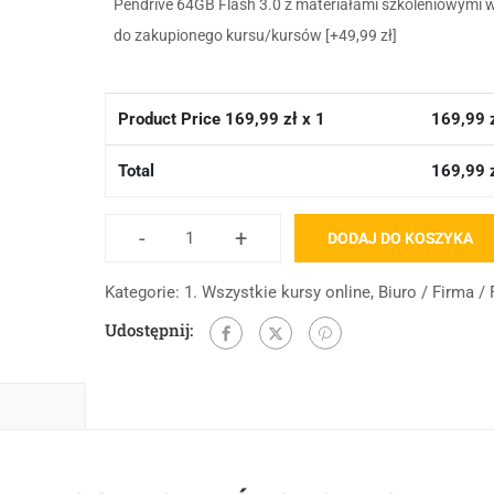
Pendrive 64GB Flash 3.0 z materiałami szkoleniowymi 
do zakupionego kursu/kursów
[+49,99 zł]
Product Price
169,99
zł x 1
169,99
Total
169,99
-
+
DODAJ DO KOSZYKA
Kategorie:
1. Wszystkie kursy online
,
Biuro / Firma /
Udostępnij: