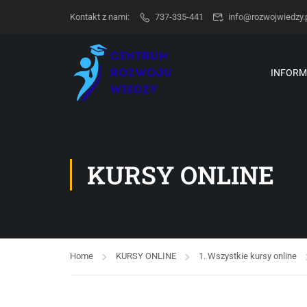
Kontakt z nami:
737-335-441
info@rozwojwiedzy.
INFORM
KURSY ONLINE
Home
KURSY ONLINE
1. Wszystkie kursy online