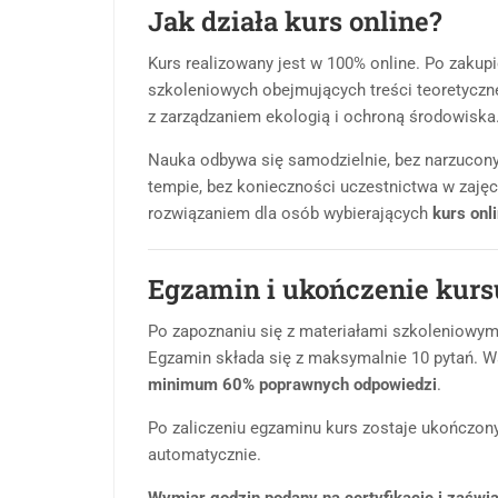
Jak działa kurs online?
Kurs realizowany jest w 100% online. Po zakup
szkoleniowych obejmujących treści teoretyczn
z zarządzaniem ekologią i ochroną środowiska
Nauka odbywa się samodzielnie, bez narzucon
tempie, bez konieczności uczestnictwa w zaję
rozwiązaniem dla osób wybierających
kurs onl
Egzamin i ukończenie kurs
Po zapoznaniu się z materiałami szkoleniowym
Egzamin składa się z maksymalnie 10 pytań. Wa
minimum 60% poprawnych odpowiedzi
.
Po zaliczeniu egzaminu kurs zostaje ukończony,
automatycznie.
Wymiar godzin podany na certyfikacie i zaświa