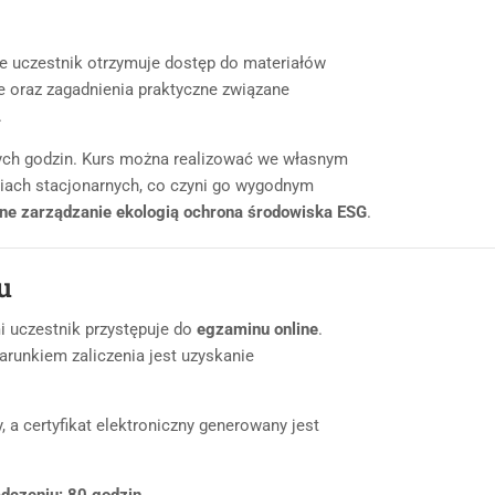
ie uczestnik otrzymuje dostęp do materiałów
e oraz zagadnienia praktyczne związane
.
ych godzin. Kurs można realizować we własnym
ciach stacjonarnych, co czyni go wygodnym
ine zarządzanie ekologią ochrona środowiska ESG
.
u
i uczestnik przystępuje do
egzaminu online
.
runkiem zaliczenia jest uzyskanie
 a certyfikat elektroniczny generowany jest
dczeniu: 80 godzin.