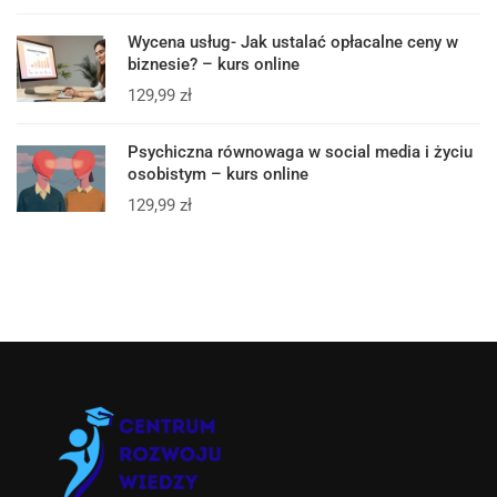
Wycena usług- Jak ustalać opłacalne ceny w
biznesie? – kurs online
129,99
zł
Psychiczna równowaga w social media i życiu
osobistym – kurs online
129,99
zł