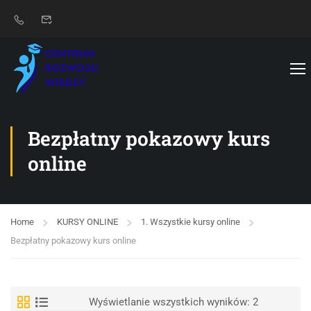
Bezpłatny pokazowy kurs
online
Home
KURSY ONLINE
1. Wszystkie kursy online
Bezpłatny pokazowy kurs online
Wyświetlanie wszystkich wyników: 2