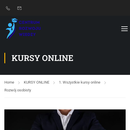
KURSY ONLINE
Home
KURSY ONLINE
1. Wszystkie kursy online
Rozwój osobisty