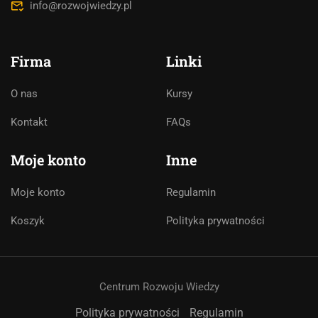
info@rozwojwiedzy.pl
Firma
Linki
O nas
Kursy
Asystent AI
Kontakt
FAQs
Online
🇵🇱
🇬🇧
🇩🇪
🇺🇦
🇷🇺
Moje konto
Inne
Cześć! 👋Jestem pomocą techniczną i
Moje konto
Regulamin
asystentem AI. Jak mogę Ci pomóc?
Koszyk
Polityka prywatności
Centrum Rozwoju Wiedzy
Polityka prywatności
Regulamin