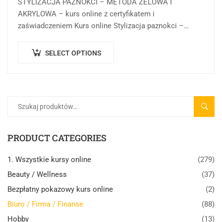
STYLIZACJA PAZNOKCI – METODA ŻELOWA I
AKRYLOWA – kurs online z certyfikatem i
zaświadczeniem Kurs online Stylizacja paznokci –
metoda żelowa i akrylowa w Centrum Rozwoju Wiedzy
to forma…
SELECT OPTIONS
SZUK
PRODUCT CATEGORIES
1. Wszystkie kursy online
(279)
Beauty / Wellness
(37)
Bezpłatny pokazowy kurs online
(2)
Biuro / Firma / Finanse
(88)
Hobby
(13)