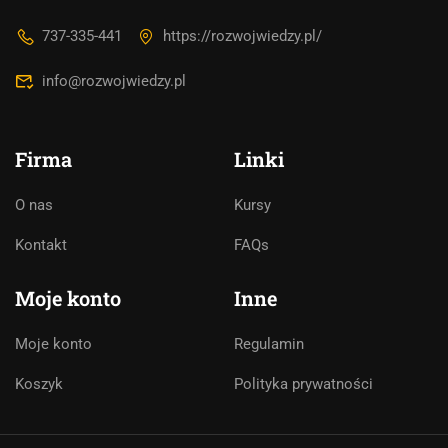
737-335-441
https://rozwojwiedzy.pl/
info@rozwojwiedzy.pl
Firma
Linki
O nas
Kursy
Asystent AI
Kontakt
FAQs
Online
🇵🇱
🇬🇧
🇩🇪
🇺🇦
🇷🇺
Moje konto
Inne
Cześć! 👋Jestem pomocą techniczną i
Moje konto
Regulamin
asystentem AI. Jak mogę Ci pomóc?
Koszyk
Polityka prywatności