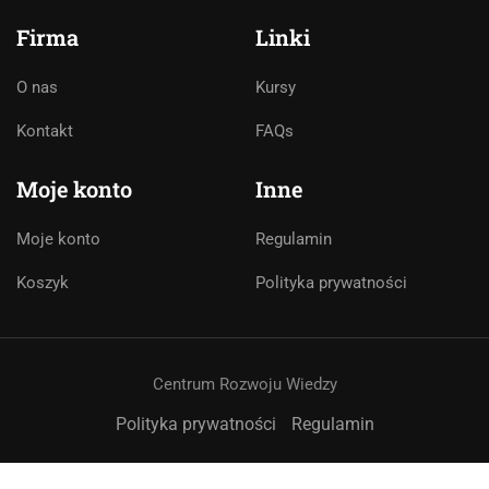
Firma
Linki
O nas
Kursy
Asystent AI
Kontakt
FAQs
Online
🇵🇱
🇬🇧
🇩🇪
🇺🇦
🇷🇺
Moje konto
Inne
Cześć! 👋Jestem pomocą techniczną i
Moje konto
Regulamin
asystentem AI. Jak mogę Ci pomóc?
Koszyk
Polityka prywatności
Centrum Rozwoju Wiedzy
Polityka prywatności
Regulamin