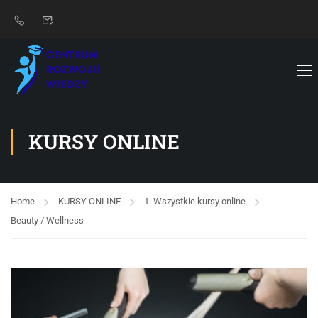
KURSY ONLINE
Home
KURSY ONLINE
1. Wszystkie kursy online
Beauty / Wellness