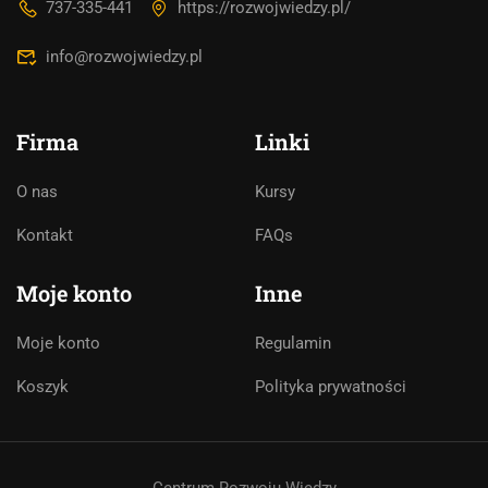
737-335-441
https://rozwojwiedzy.pl/
info@rozwojwiedzy.pl
Firma
Linki
O nas
Kursy
Asystent AI
Kontakt
FAQs
Online
🇵🇱
🇬🇧
🇩🇪
🇺🇦
🇷🇺
Moje konto
Inne
Cześć! 👋Jestem pomocą techniczną i
Moje konto
Regulamin
asystentem AI. Jak mogę Ci pomóc?
Koszyk
Polityka prywatności