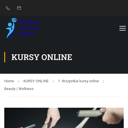
KURSY ONLINE
Home
KURSY ONLINE
1. Wszystkie kursy online
Beauty / Wellness