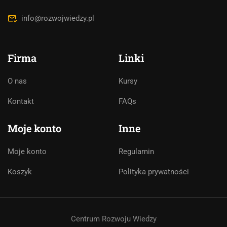
info@rozwojwiedzy.pl
Firma
Linki
O nas
Kursy
Asystent AI
Kontakt
FAQs
Online
🇵🇱
🇬🇧
🇩🇪
🇺🇦
🇷🇺
Moje konto
Inne
Cześć! 👋Jestem pomocą techniczną i
Moje konto
Regulamin
asystentem AI. Jak mogę Ci pomóc?
Koszyk
Polityka prywatności
Centrum Rozwoju Wiedzy