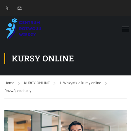
KURSY ONLINE
Home
KURSY ONLINE
1. Wszystkie kursy online
Rozwój osobisty