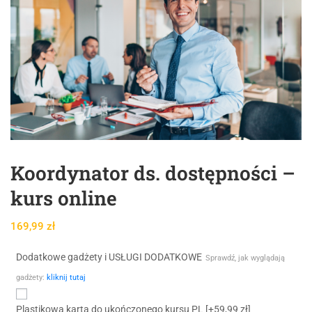
Koordynator ds. dostępności –
kurs online
169,99
zł
Dodatkowe gadżety i USŁUGI DODATKOWE
Sprawdź, jak wyglądają
gadżety:
kliknij tutaj
Plastikowa karta do ukończonego kursu PL
[+59,99 zł]