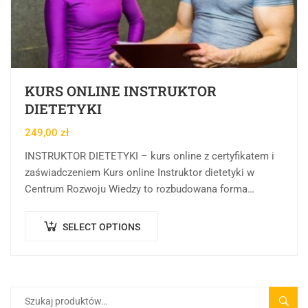
KURS ONLINE INSTRUKTOR
DIETETYKI
249,00
zł
INSTRUKTOR DIETETYKI – kurs online z certyfikatem i
zaświadczeniem Kurs online Instruktor dietetyki w
Centrum Rozwoju Wiedzy to rozbudowana forma
kształcenia online, której celem jest rozwijanie,
porządkowanie i pogłębianie…
SELECT OPTIONS
SZUK