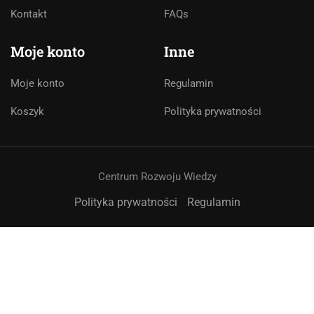
Asystent AI
Kontakt
FAQs
Online
🇵🇱
🇬🇧
🇩🇪
🇺🇦
🇷🇺
Moje konto
Inne
Cześć! 👋Jestem pomocą techniczną i
asystentem AI. Jak mogę Ci pomóc?
Moje konto
Regulamin
Koszyk
Polityka prywatności
Centrum Rozwoju Wiedzy
Polityka prywatności
Regulamin