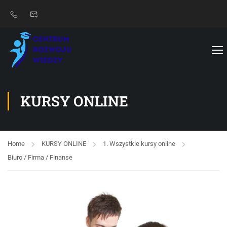
KURSY ONLINE
Home
KURSY ONLINE
1. Wszystkie kursy online
Biuro / Firma / Finanse