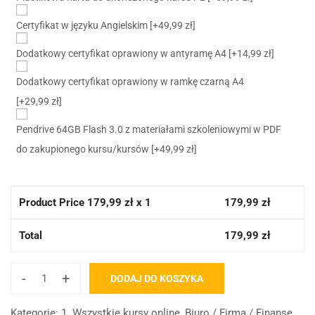
Certyfikat w języku Angielskim
[+49,99 zł]
Dodatkowy certyfikat oprawiony w antyramę A4
[+14,99 zł]
Dodatkowy certyfikat oprawiony w ramkę czarną A4
[+29,99 zł]
Pendrive 64GB Flash 3.0 z materiałami szkoleniowymi w PDF
do zakupionego kursu/kursów
[+49,99 zł]
Product Price
179,99
zł x 1
179,99
zł
Total
179,99
zł
-
+
DODAJ DO KOSZYKA
Kategorie:
1. Wszystkie kursy online
,
Biuro / Firma / Finanse