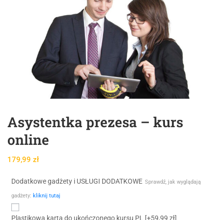
Asystentka prezesa – kurs
online
179,99
zł
Dodatkowe gadżety i USŁUGI DODATKOWE
Sprawdź, jak wyglądają
gadżety:
kliknij tutaj
Plastikowa karta do ukończonego kursu PL
[+59,99 zł]