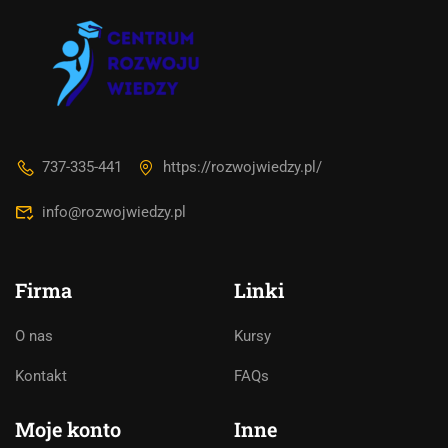
737-335-441
https://rozwojwiedzy.pl/
info@rozwojwiedzy.pl
Firma
Linki
O nas
Kursy
Asystent AI
Kontakt
FAQs
Online
🇵🇱
🇬🇧
🇩🇪
🇺🇦
🇷🇺
Moje konto
Inne