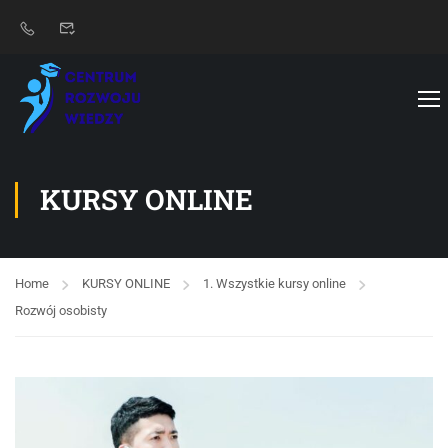
KURSY ONLINE
Home
KURSY ONLINE
1. Wszystkie kursy online
Rozwój osobisty