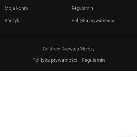
Cześć! 👋Jestem pomocą techniczną i
Moje konto
Regulamin
asystentem AI. Jak mogę Ci pomóc?
Koszyk
Polityka prywatności
Centrum Rozwoju Wiedzy
Polityka prywatności
Regulamin
➤