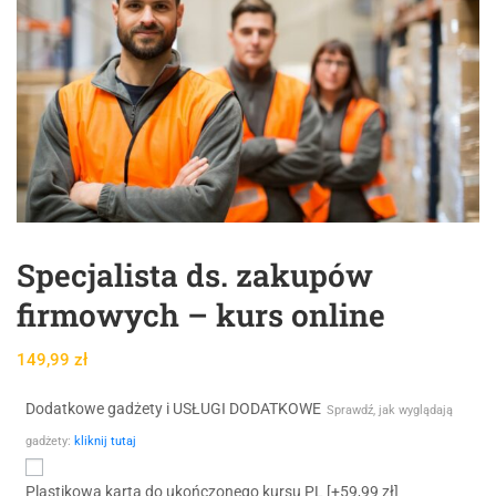
Specjalista ds. zakupów
firmowych – kurs online
149,99
zł
Dodatkowe gadżety i USŁUGI DODATKOWE
Sprawdź, jak wyglądają
gadżety:
kliknij tutaj
Plastikowa karta do ukończonego kursu PL
[+59,99 zł]