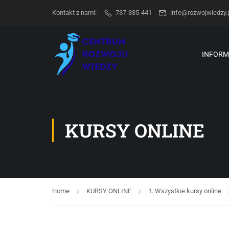
Kontakt z nami:
737-335-441
info@rozwojwiedzy.
INFORM
KURSY ONLINE
Home
KURSY ONLINE
1. Wszystkie kursy online