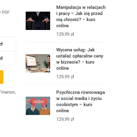
Manipulacja w relacjach
w PDF
i pracy – Jak się przed
nią chronić? – kurs
online
129,99
zł
zł
Wycena usług- Jak
ustalać opłacalne ceny
zł
w biznesie? – kurs
online
129,99
zł
 Finanse
,
Psychiczna równowaga
w social media i życiu
osobistym – kurs
online
129,99
zł