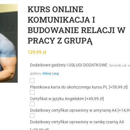
KURS ONLINE
KOMUNIKACJA I
BUDOWANIE RELACJI W
PRACY Z GRUPĄ
129,99
zł
Dodatkowe gadżety i USŁUGI DODATKOWE
Sprawdź, jak w
gadżety:
kliknij tutaj
Plastikowa karta do ukończonego kursu PL
[+59,99 zł]
Certyfikat w języku Angielskim
[+49,99 zł]
Dodatkowy certyfikat oprawiony w antyramę A4
[+14,99
Dodatkowy certyfikat oprawiony w ramkę czarną A4
[+29,99 zł]