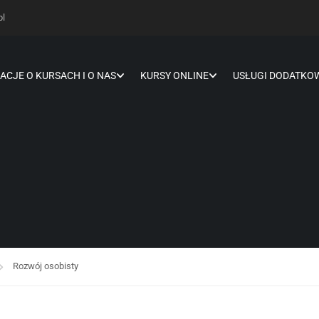
pl
ACJE O KURSACH I O NAS
KURSY ONLINE
USŁUGI DODATKO
Rozwój osobisty