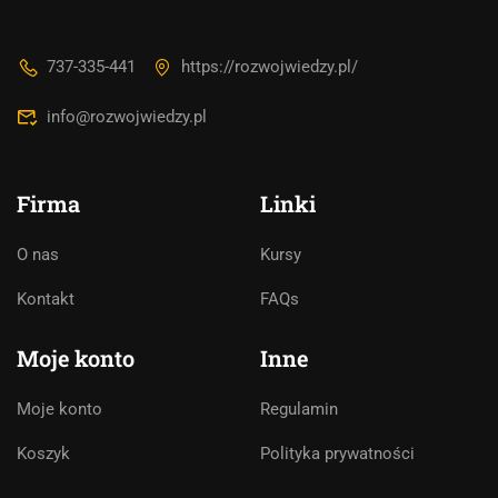
737-335-441
https://rozwojwiedzy.pl/
info@rozwojwiedzy.pl
Firma
Linki
O nas
Kursy
Asystent AI
Kontakt
FAQs
Online
🇵🇱
🇬🇧
🇩🇪
🇺🇦
🇷🇺
Moje konto
Inne
Cześć! 👋Jestem pomocą techniczną i
Moje konto
Regulamin
asystentem AI. Jak mogę Ci pomóc?
Koszyk
Polityka prywatności