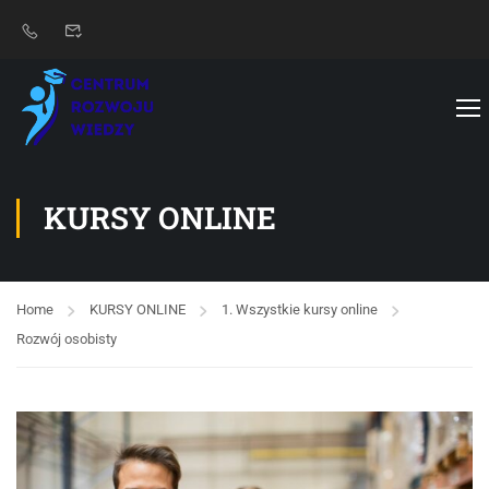
KURSY ONLINE
Home
KURSY ONLINE
1. Wszystkie kursy online
Rozwój osobisty