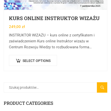
KURS ONLINE INSTRUKTOR WIZAŻU
249,00
zł
INSTRUKTOR WIZAŻU – kurs online z certyfikatem i
zaświadczeniem Kurs online Instruktor wizażu w
Centrum Rozwoju Wiedzy to rozbudowana forma
edukacji online, której celem jest rozwijanie,
porządkowanie oraz pogłębianie…
SELECT OPTIONS
SZUK
PRODUCT CATEGORIES