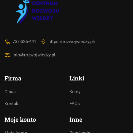
737-335-441
https://rozwojwiedzy.pl/
info@rozwojwiedzy.pl
Firma
Linki
O nas
Kursy
Asystent AI
Kontakt
FAQs
Online
🇵🇱
🇬🇧
🇩🇪
🇺🇦
🇷🇺
Moje konto
Inne
Cześć! 👋Jestem pomocą techniczną i