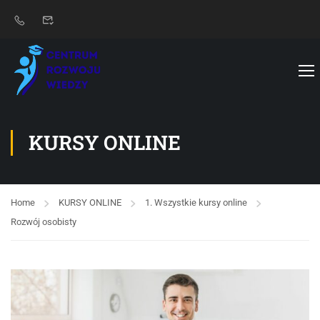
KURSY ONLINE
Home
KURSY ONLINE
1. Wszystkie kursy online
Rozwój osobisty