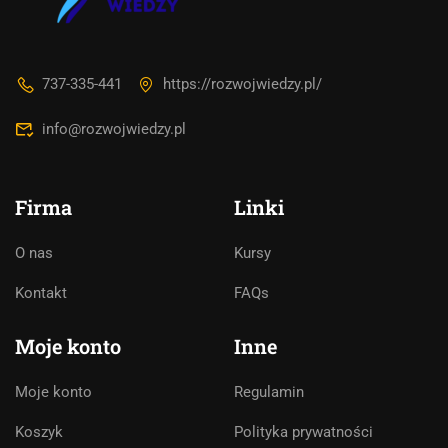
737-335-441
https://rozwojwiedzy.pl/
info@rozwojwiedzy.pl
Firma
Linki
O nas
Kursy
Asystent AI
Kontakt
FAQs
Online
🇵🇱
🇬🇧
🇩🇪
🇺🇦
🇷🇺
Moje konto
Inne
Cześć! 👋Jestem pomocą techniczną i
Moje konto
Regulamin
asystentem AI. Jak mogę Ci pomóc?
Koszyk
Polityka prywatności