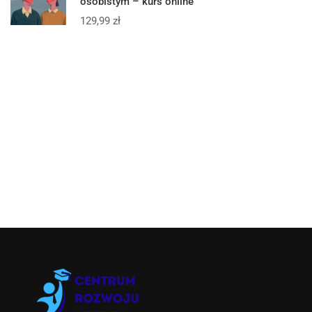
osobistym – kurs online
129,99
zł