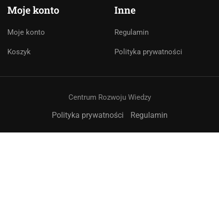
🇵🇱
🇬🇧
🇩🇪
🇺🇦
🇷🇺
Moje konto
Inne
Cześć! 👋Jestem pomocą techniczną i
Moje konto
Regulamin
asystentem AI. Jak mogę Ci pomóc?
Koszyk
Polityka prywatności
Centrum Rozwoju Wiedzy
Polityka prywatności
Regulamin