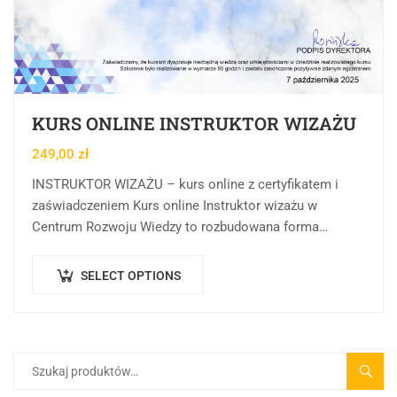
KURS ONLINE INSTRUKTOR WIZAŻU
249,00
zł
INSTRUKTOR WIZAŻU – kurs online z certyfikatem i
zaświadczeniem Kurs online Instruktor wizażu w
Centrum Rozwoju Wiedzy to rozbudowana forma
edukacji online, której celem jest rozwijanie,
porządkowanie oraz pogłębianie…
SELECT OPTIONS
SZUK