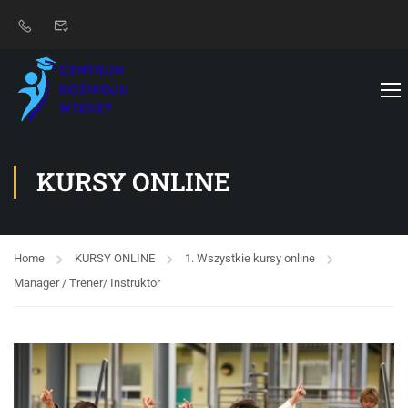
KURSY ONLINE
Home
KURSY ONLINE
1. Wszystkie kursy online
Manager / Trener/ Instruktor