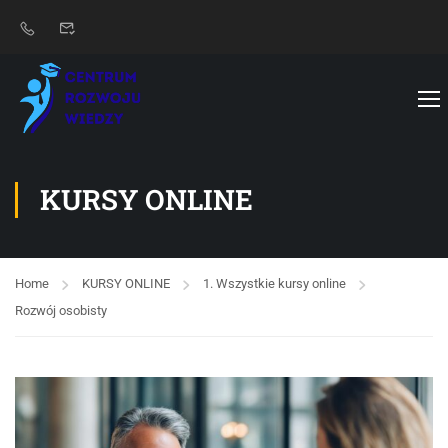
KURSY ONLINE
Home
KURSY ONLINE
1. Wszystkie kursy online
Rozwój osobisty