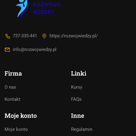
737-335-441
https://rozwojwiedzy.pl/
info@rozwojwiedzy.pl
Firma
Linki
O nas
Kursy
Asystent AI
Kontakt
FAQs
Online
🇵🇱
🇬🇧
🇩🇪
🇺🇦
🇷🇺
Moje konto
Inne
Cześć! 👋Jestem pomocą techniczną i
asystentem AI. Jak mogę Ci pomóc?
Moje konto
Regulamin