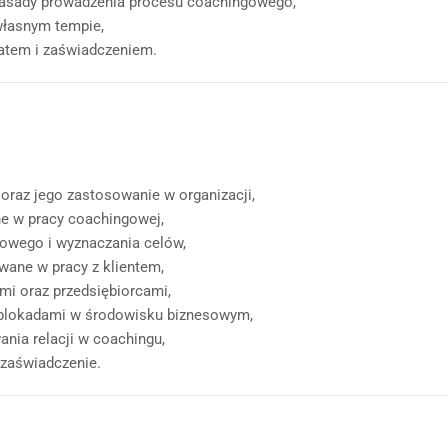
zasady prowadzenia procesu coachingowego,
własnym tempie,
katem i zaświadczeniem.
raz jego zastosowanie w organizacji,
e w pracy coachingowej,
owego i wyznaczania celów,
wane w pracy z klientem,
ami oraz przedsiębiorcami,
i blokadami w środowisku biznesowym,
nia relacji w coachingu,
 zaświadczenie.