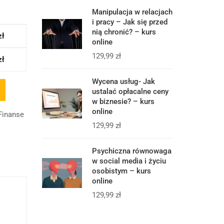
Manipulacja w relacjach
i pracy – Jak się przed
nią chronić? – kurs
zł
online
129,99
zł
zł
Wycena usług- Jak
ustalać opłacalne ceny
w biznesie? – kurs
online
 Finanse
129,99
zł
Psychiczna równowaga
w social media i życiu
osobistym – kurs
online
129,99
zł