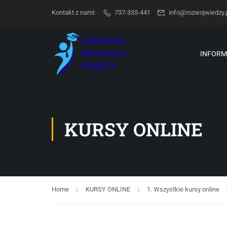
Kontakt z nami:
737-335-441
info@rozwojwiedzy.
INFORM
KURSY ONLINE
Home
KURSY ONLINE
1. Wszystkie kursy online