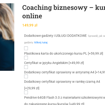
Coaching biznesowy – ku
online
149,99
zł
Dodatkowe gadżety i USŁUGI DODATKOWE
Sprawdź, jak w
gadżety:
kliknij tutaj
Plastikowa karta do ukończonego kursu PL
[+59,99 zł]
Certyfikat w języku Angielskim
[+49,99 zł]
Dodatkowy certyfikat oprawiony w antyramę A4
[+14,99
Dodatkowy certyfikat oprawiony w ramkę czarną A4
[+29,99 zł]
Pendrive 64GB Flash 3.0 z materiałami szkoleniowymi 
do zakupionego kursu/kursów
[+49,99 zł]