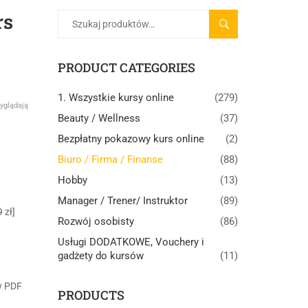
rs
SZUKAJ
PRODUCT CATEGORIES
1. Wszystkie kursy online
(279)
yglądają
Beauty / Wellness
(37)
Bezpłatny pokazowy kurs online
(2)
Biuro / Firma / Finanse
(88)
Hobby
(13)
Manager / Trener/ Instruktor
(89)
 zł]
Rozwój osobisty
(86)
Usługi DODATKOWE, Vouchery i
gadżety do kursów
(11)
w PDF
PRODUCTS