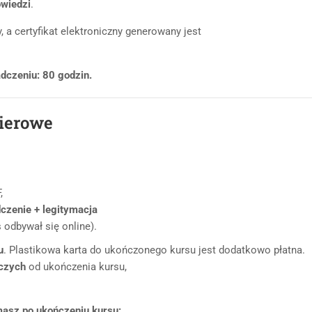
wiedzi
.
 a certyfikat elektroniczny generowany jest
dczeniu: 80 godzin.
pierowe
,
dczenie + legitymacja
 odbywał się online).
u
. Plastikowa karta do ukończonego kursu jest dodatkowo płatna.
oczych
od ukończenia kursu,
masz po ukończeniu kursu: