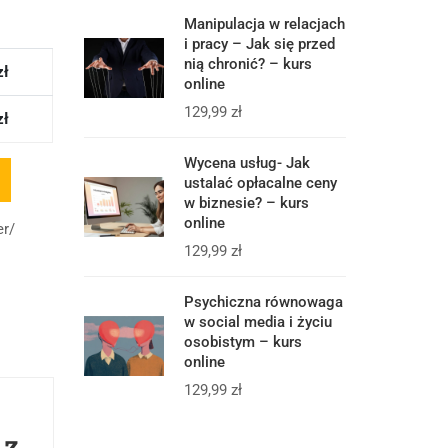
Manipulacja w relacjach
i pracy – Jak się przed
nią chronić? – kurs
zł
online
129,99
zł
zł
Wycena usług- Jak
ustalać opłacalne ceny
w biznesie? – kurs
online
er/
129,99
zł
Psychiczna równowaga
w social media i życiu
osobistym – kurs
online
129,99
zł
 z