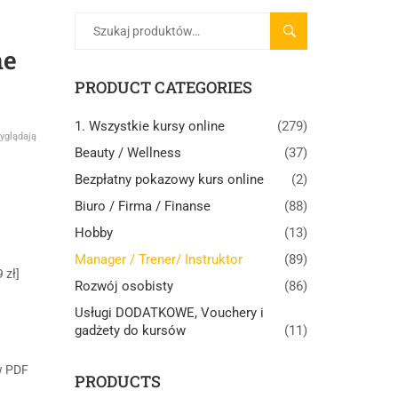
SZUKAJ
ne
PRODUCT CATEGORIES
1. Wszystkie kursy online
(279)
yglądają
Beauty / Wellness
(37)
Bezpłatny pokazowy kurs online
(2)
Biuro / Firma / Finanse
(88)
Hobby
(13)
Manager / Trener/ Instruktor
(89)
 zł]
Rozwój osobisty
(86)
Usługi DODATKOWE, Vouchery i
gadżety do kursów
(11)
w PDF
PRODUCTS