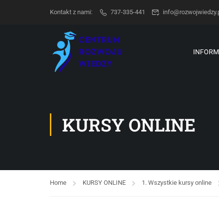
Kontakt z nami:
737-335-441
info@rozwojwiedzy.
INFORM
KURSY ONLINE
Home
KURSY ONLINE
1. Wszystkie kursy online