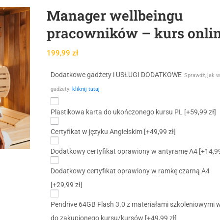
Manager wellbeingu
pracowników – kurs onli
199,99
zł
Dodatkowe gadżety i USŁUGI DODATKOWE
Sprawdź, jak w
gadżety:
kliknij tutaj
Plastikowa karta do ukończonego kursu PL
[+59,99 zł]
Certyfikat w języku Angielskim
[+49,99 zł]
Dodatkowy certyfikat oprawiony w antyramę A4
[+14,99
Dodatkowy certyfikat oprawiony w ramkę czarną A4
[+29,99 zł]
Pendrive 64GB Flash 3.0 z materiałami szkoleniowymi 
do zakupionego kursu/kursów
[+49,99 zł]