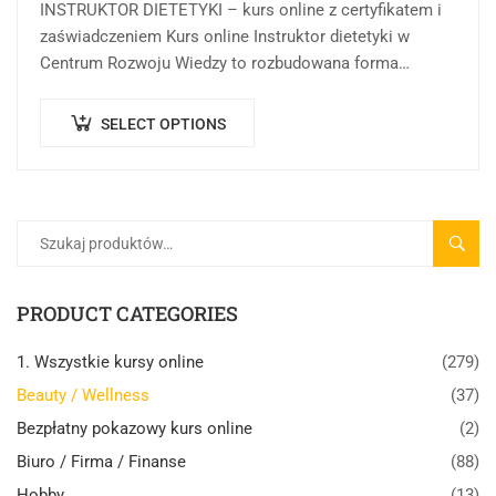
INSTRUKTOR DIETETYKI – kurs online z certyfikatem i
zaświadczeniem Kurs online Instruktor dietetyki w
Centrum Rozwoju Wiedzy to rozbudowana forma
kształcenia online, której celem jest rozwijanie,
porządkowanie i pogłębianie…
SELECT OPTIONS
SZUK
PRODUCT CATEGORIES
1. Wszystkie kursy online
(279)
Beauty / Wellness
(37)
Bezpłatny pokazowy kurs online
(2)
Biuro / Firma / Finanse
(88)
Hobby
(13)