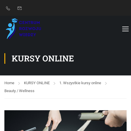
KURSY ONLINE
Home
KURSY ONLINE
1. Wszystkie kursy online
Beauty / Wellness