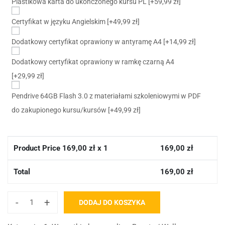
Plastikowa karta do ukończonego kursu PL
[+59,99 zł]
Certyfikat w języku Angielskim
[+49,99 zł]
Dodatkowy certyfikat oprawiony w antyramę A4
[+14,99 zł]
Dodatkowy certyfikat oprawiony w ramkę czarną A4
[+29,99 zł]
Pendrive 64GB Flash 3.0 z materiałami szkoleniowymi w PDF
do zakupionego kursu/kursów
[+49,99 zł]
Product Price
169,00
zł x 1
169,00
zł
Total
169,00
zł
-
+
DODAJ DO KOSZYKA