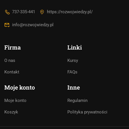
737-335-441
https://rozwojwiedzy.pl/
info@rozwojwiedzy.pl
Firma
Linki
O nas
Kursy
Asystent AI
Kontakt
FAQs
Online
🇵🇱
🇬🇧
🇩🇪
🇺🇦
🇷🇺
Moje konto
Inne
Cześć! 👋Jestem pomocą techniczną i
Moje konto
Regulamin
asystentem AI. Jak mogę Ci pomóc?
Koszyk
Polityka prywatności