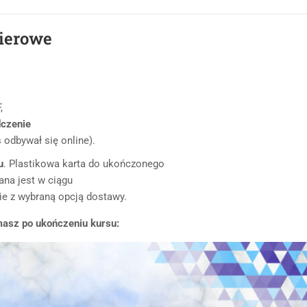
pierowe
,
dczenie
 odbywał się online).
u
. Plastikowa karta do ukończonego
ana jest w ciągu
ie z wybraną opcją dostawy.
masz po ukończeniu kursu: