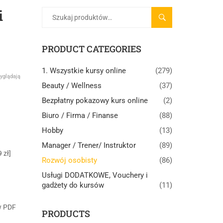
i
SZUKAJ
PRODUCT CATEGORIES
1. Wszystkie kursy online
(279)
yglądają
Beauty / Wellness
(37)
Bezpłatny pokazowy kurs online
(2)
Biuro / Firma / Finanse
(88)
Hobby
(13)
Manager / Trener/ Instruktor
(89)
 zł]
Rozwój osobisty
(86)
Usługi DODATKOWE, Vouchery i
gadżety do kursów
(11)
w PDF
PRODUCTS