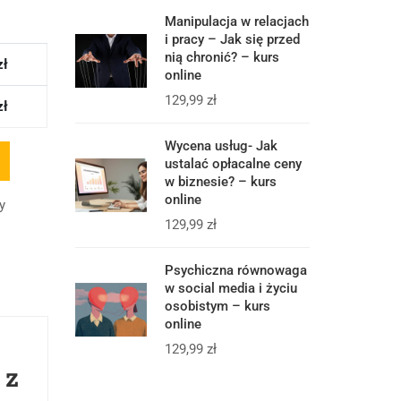
Manipulacja w relacjach
i pracy – Jak się przed
nią chronić? – kurs
zł
online
129,99
zł
zł
Wycena usług- Jak
ustalać opłacalne ceny
w biznesie? – kurs
online
y
129,99
zł
Psychiczna równowaga
w social media i życiu
osobistym – kurs
online
129,99
zł
 z