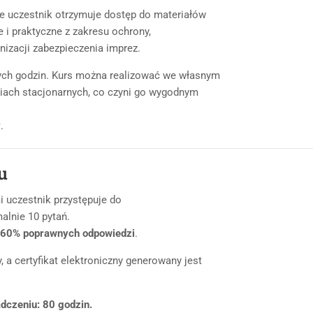
ie uczestnik otrzymuje dostęp do materiałów
 i praktyczne z zakresu ochrony,
izacji zabezpieczenia imprez.
ych godzin. Kurs można realizować we własnym
ciach stacjonarnych, co czyni go wygodnym
y
.
u
 uczestnik przystępuje do
alnie 10 pytań.
60% poprawnych odpowiedzi
.
 a certyfikat elektroniczny generowany jest
dczeniu: 80 godzin.