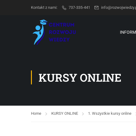
Kontakt z nami:
737-335-441
info@rozwojwiedzy.
INFORM
KURSY ONLINE
Home
KURSY ONLINE
1. Wszystkie kursy online