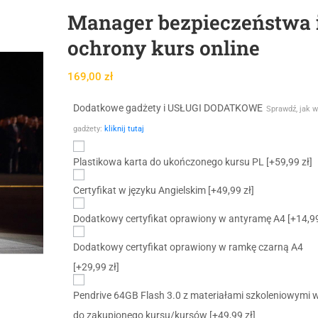
Manager bezpieczeństwa 
ochrony kurs online
169,00
zł
Dodatkowe gadżety i USŁUGI DODATKOWE
Sprawdź, jak w
gadżety:
kliknij tutaj
Plastikowa karta do ukończonego kursu PL
[+59,99 zł]
Certyfikat w języku Angielskim
[+49,99 zł]
Dodatkowy certyfikat oprawiony w antyramę A4
[+14,99
Dodatkowy certyfikat oprawiony w ramkę czarną A4
[+29,99 zł]
Pendrive 64GB Flash 3.0 z materiałami szkoleniowymi 
do zakupionego kursu/kursów
[+49,99 zł]