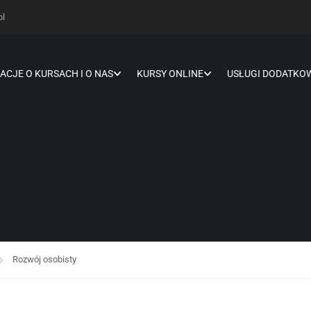
pl
ACJE O KURSACH I O NAS
KURSY ONLINE
USŁUGI DODATKO
Rozwój osobisty