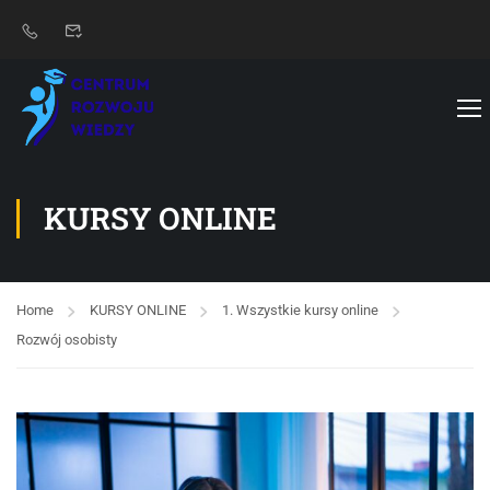
KURSY ONLINE
Home
KURSY ONLINE
1. Wszystkie kursy online
Rozwój osobisty