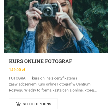
KURS ONLINE FOTOGRAF
149,00
zł
FOTOGRAF – kurs online z certyfikatem i
zaświadczeniem Kurs online Fotograf w Centrum
Rozwoju Wiedzy to forma kształcenia online, której
celem jest przekazanie wiedzy teoretycznej, praktycznej
oraz sprawdzonych źródeł…
SELECT OPTIONS