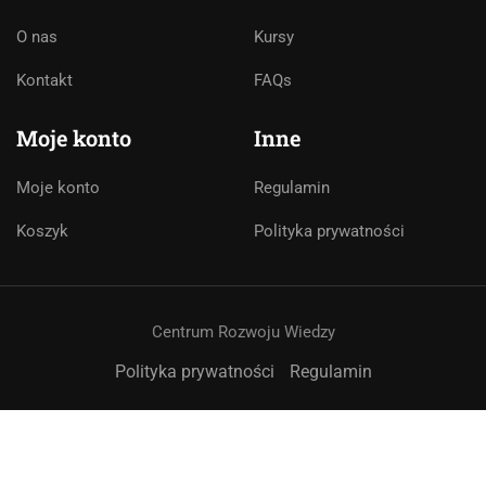
O nas
Kursy
Asystent AI
Kontakt
FAQs
Online
🇵🇱
🇬🇧
🇩🇪
🇺🇦
🇷🇺
Moje konto
Inne
Cześć! 👋Jestem pomocą techniczną i
asystentem AI. Jak mogę Ci pomóc?
Moje konto
Regulamin
Koszyk
Polityka prywatności
Centrum Rozwoju Wiedzy
Polityka prywatności
Regulamin