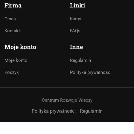
Firma
Linki
O nas
Kursy
Asystent AI
Kontakt
FAQs
Online
🇵🇱
🇬🇧
🇩🇪
🇺🇦
🇷🇺
Moje konto
Inne
Cześć! 👋Jestem pomocą techniczną i
Moje konto
Regulamin
asystentem AI. Jak mogę Ci pomóc?
Koszyk
Polityka prywatności
Centrum Rozwoju Wiedzy
Polityka prywatności
Regulamin