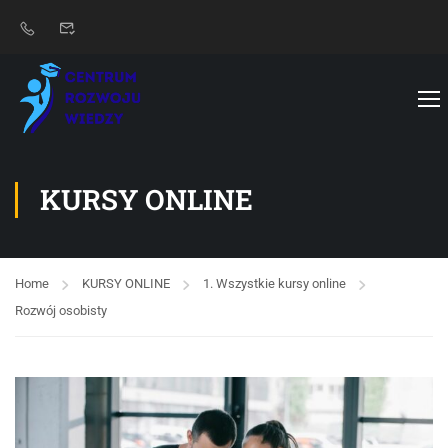
KURSY ONLINE
Home
KURSY ONLINE
1. Wszystkie kursy online
Rozwój osobisty