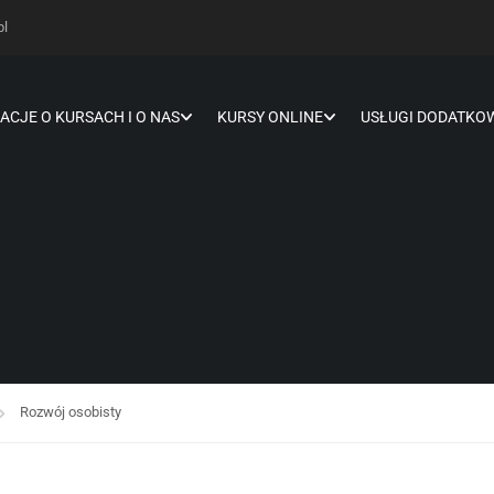
pl
ACJE O KURSACH I O NAS
KURSY ONLINE
USŁUGI DODATKO
Rozwój osobisty