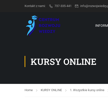
Kontakt z nami:
737-335-441
info@rozwojwiedzy.
INFORM
KURSY ONLINE
Home
KURSY ONLINE
1. Wszystkie kursy online