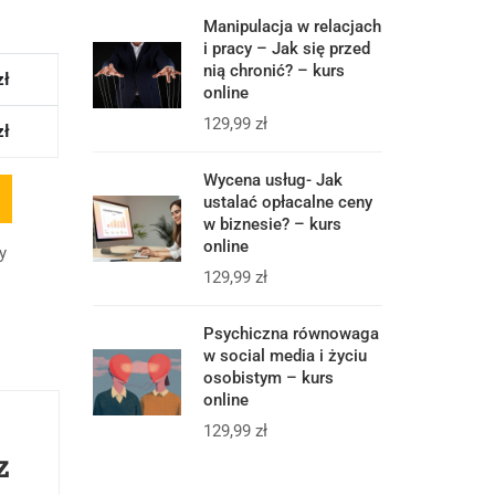
Manipulacja w relacjach
i pracy – Jak się przed
nią chronić? – kurs
zł
online
129,99
zł
zł
Wycena usług- Jak
ustalać opłacalne ceny
w biznesie? – kurs
online
y
129,99
zł
Psychiczna równowaga
w social media i życiu
osobistym – kurs
online
129,99
zł
z