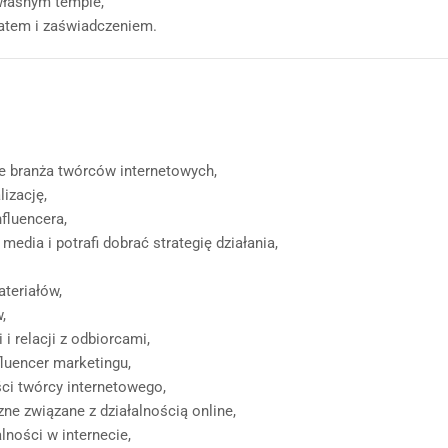
własnym tempie,
katem i zaświadczeniem.
uje branża twórców internetowych,
lizację,
fluencera,
edia i potrafi dobrać strategię działania,
teriałów,
,
 relacji z odbiorcami,
luencer marketingu,
ci twórcy internetowego,
ne związane z działalnością online,
lności w internecie,