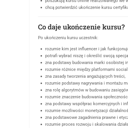
poszukują kursu online realizowanego we 
chcą potwierdzić ukończenie kursu certyfi
Co daje ukończenie kursu?
Po ukończeniu kursu uczestnik:
rozumie kim jest influencer i jak funkcjon
potrafi wybrać niszę i określić swoją specja
zna podstawy budowania marki osobistej in
rozumie różnice między platformami social m
zna zasady tworzenia angażujących treści,
rozumie podstawy nagrywania i montażu ma
zna rolę algorytmów w budowaniu zasięgów
rozumie znaczenie budowania społeczności i
zna podstawy współprac komercyjnych i inf
rozumie możliwości monetyzacji działalnoś
zna podstawowe zagadnienia prawne i etycz
rozumie proces rozwoju i skalowania działa