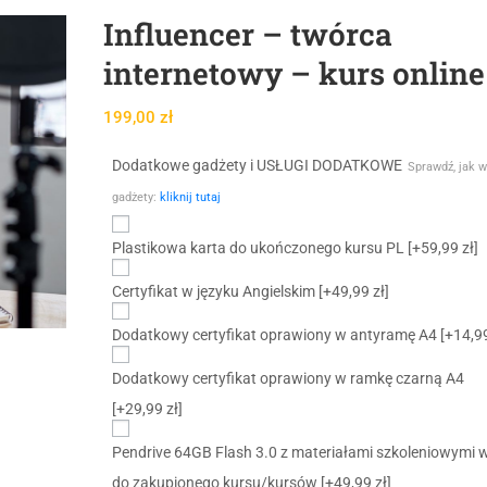
Influencer – twórca
internetowy – kurs online
199,00
zł
Dodatkowe gadżety i USŁUGI DODATKOWE
Sprawdź, jak w
gadżety:
kliknij tutaj
Plastikowa karta do ukończonego kursu PL
[+59,99 zł]
Certyfikat w języku Angielskim
[+49,99 zł]
Dodatkowy certyfikat oprawiony w antyramę A4
[+14,99
Dodatkowy certyfikat oprawiony w ramkę czarną A4
[+29,99 zł]
Pendrive 64GB Flash 3.0 z materiałami szkoleniowymi 
do zakupionego kursu/kursów
[+49,99 zł]