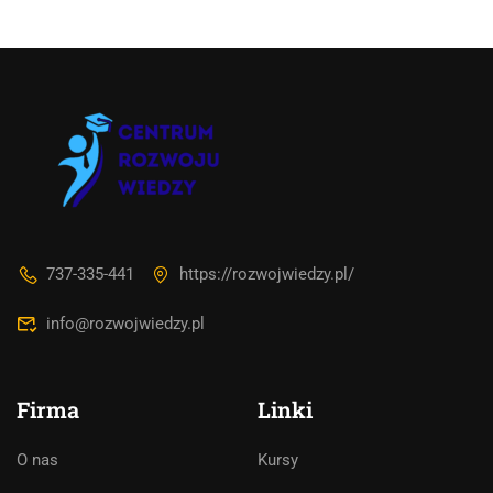
737-335-441
https://rozwojwiedzy.pl/
info@rozwojwiedzy.pl
Asystent AI
Online
Firma
Linki
🇵🇱
🇬🇧
🇩🇪
🇺🇦
🇷🇺
O nas
Kursy
Cześć! 👋Jestem pomocą techniczną i