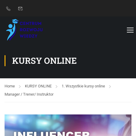
KURSY ONLINE
Home
KURSY ONLINE
1. Wszystkie kursy online
Manager / Trener/ Instruktor