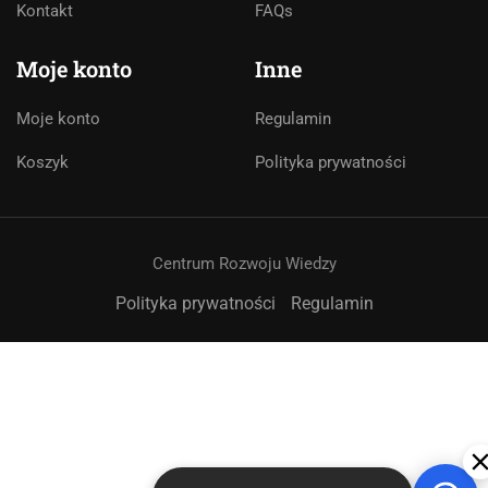
asystentem AI. Jak mogę Ci pomóc?
Kontakt
FAQs
Moje konto
Inne
Moje konto
Regulamin
Koszyk
Polityka prywatności
Centrum Rozwoju Wiedzy
Polityka prywatności
Regulamin
➤