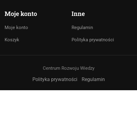
🇵🇱
🇬🇧
🇩🇪
🇺🇦
🇷🇺
Moje konto
Inne
Cześć! 👋Jestem pomocą techniczną i
asystentem AI. Jak mogę Ci pomóc?
Moje konto
Regulamin
Koszyk
Polityka prywatności
Centrum Rozwoju Wiedzy
Polityka prywatności
Regulamin