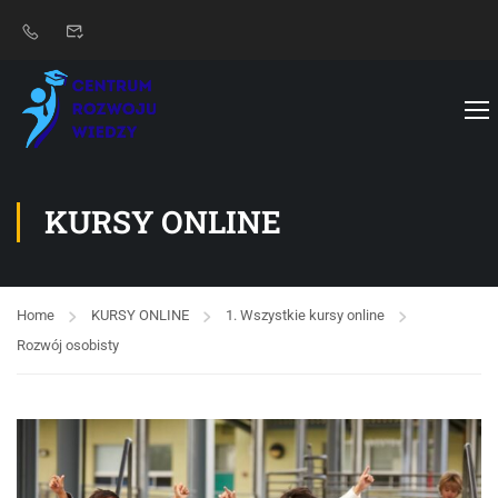
KURSY ONLINE
Home
KURSY ONLINE
1. Wszystkie kursy online
Rozwój osobisty