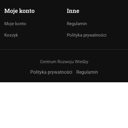
🇵🇱
🇬🇧
🇩🇪
🇺🇦
🇷🇺
Moje konto
Inne
Cześć! 👋Jestem pomocą techniczną i
asystentem AI. Jak mogę Ci pomóc?
Moje konto
Regulamin
Koszyk
Polityka prywatności
Centrum Rozwoju Wiedzy
Polityka prywatności
Regulamin