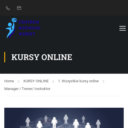
KURSY ONLINE
Home
KURSY ONLINE
1. Wszystkie kursy online
Manager / Trener/ Instruktor