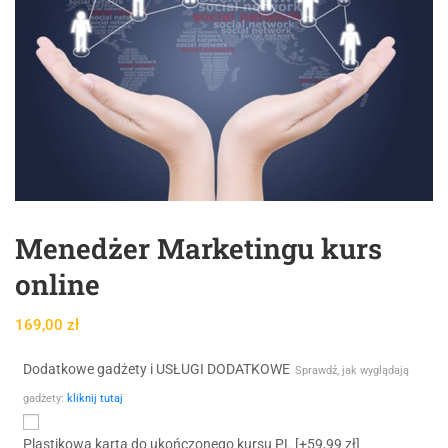
Menedżer Marketingu kurs
online
169,00
zł
Dodatkowe gadżety i USŁUGI DODATKOWE
Sprawdź, jak wyglądają
gadżety:
kliknij tutaj
Plastikowa karta do ukończonego kursu PL
[+59,99 zł]