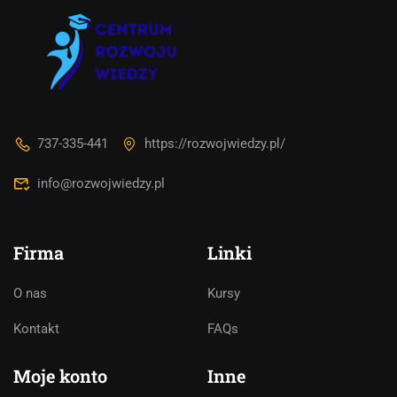
737-335-441
https://rozwojwiedzy.pl/
info@rozwojwiedzy.pl
Firma
Linki
O nas
Kursy
Asystent AI
Kontakt
FAQs
Online
🇵🇱
🇬🇧
🇩🇪
🇺🇦
🇷🇺
Moje konto
Inne
Cześć! 👋Jestem pomocą techniczną i