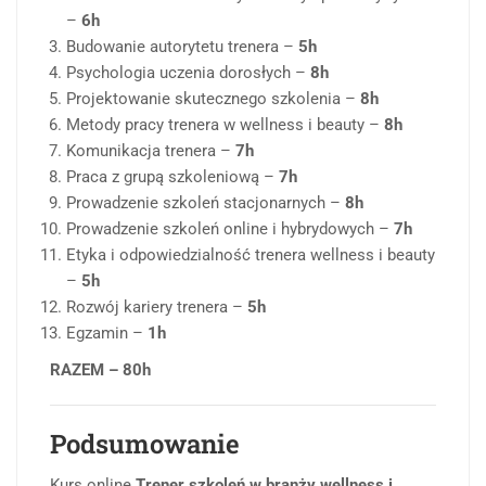
–
6h
Budowanie autorytetu trenera –
5h
Psychologia uczenia dorosłych –
8h
Projektowanie skutecznego szkolenia –
8h
Metody pracy trenera w wellness i beauty –
8h
Komunikacja trenera –
7h
Praca z grupą szkoleniową –
7h
Prowadzenie szkoleń stacjonarnych –
8h
Prowadzenie szkoleń online i hybrydowych –
7h
Etyka i odpowiedzialność trenera wellness i beauty
–
5h
Rozwój kariery trenera –
5h
Egzamin –
1h
RAZEM – 80h
Podsumowanie
Kurs online
Trener szkoleń w branży wellness i