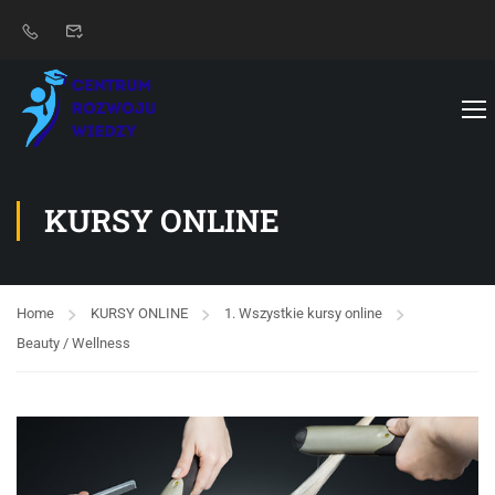
KURSY ONLINE
Home
KURSY ONLINE
1. Wszystkie kursy online
Beauty / Wellness