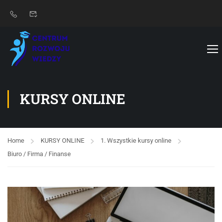
KURSY ONLINE
Home
KURSY ONLINE
1. Wszystkie kursy online
Biuro / Firma / Finanse