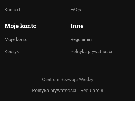
Asystent AI
Kontakt
FAQs
Online
🇵🇱
🇬🇧
🇩🇪
🇺🇦
🇷🇺
Moje konto
Inne
Cześć! 👋Jestem pomocą techniczną i
asystentem AI. Jak mogę Ci pomóc?
Moje konto
Regulamin
Koszyk
Polityka prywatności
Centrum Rozwoju Wiedzy
Polityka prywatności
Regulamin