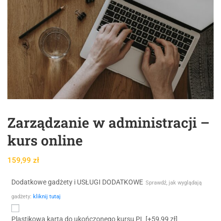
Zarządzanie w administracji –
kurs online
159,99
zł
Dodatkowe gadżety i USŁUGI DODATKOWE
Sprawdź, jak wyglądają
gadżety:
kliknij tutaj
Plastikowa karta do ukończonego kursu PL
[+59,99 zł]