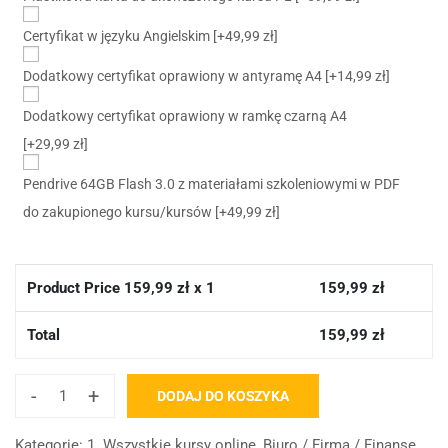
Certyfikat w języku Angielskim
[+49,99 zł]
Dodatkowy certyfikat oprawiony w antyramę A4
[+14,99 zł]
Dodatkowy certyfikat oprawiony w ramkę czarną A4
[+29,99 zł]
Pendrive 64GB Flash 3.0 z materiałami szkoleniowymi w PDF
do zakupionego kursu/kursów
[+49,99 zł]
Product Price
159,99
zł x 1
159,99
zł
Total
159,99
zł
-
+
DODAJ DO KOSZYKA
Kategorie:
1. Wszystkie kursy online
,
Biuro / Firma / Finanse