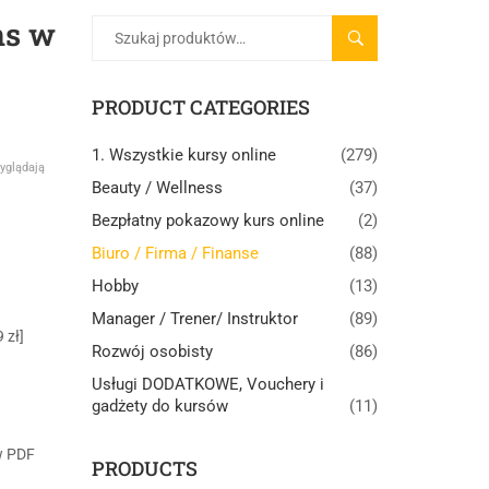
ns w
SZUKAJ
PRODUCT CATEGORIES
1. Wszystkie kursy online
(279)
yglądają
Beauty / Wellness
(37)
Bezpłatny pokazowy kurs online
(2)
Biuro / Firma / Finanse
(88)
Hobby
(13)
Manager / Trener/ Instruktor
(89)
 zł]
Rozwój osobisty
(86)
Usługi DODATKOWE, Vouchery i
gadżety do kursów
(11)
w PDF
PRODUCTS