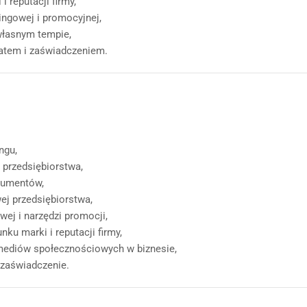
 reputacji firmy,
ngowej i promocyjnej,
własnym tempie,
katem i zaświadczeniem.
ngu,
i przedsiębiorstwa,
nsumentów,
ej przedsiębiorstwa,
ej i narzędzi promocji,
ku marki i reputacji firmy,
mediów społecznościowych w biznesie,
 zaświadczenie.