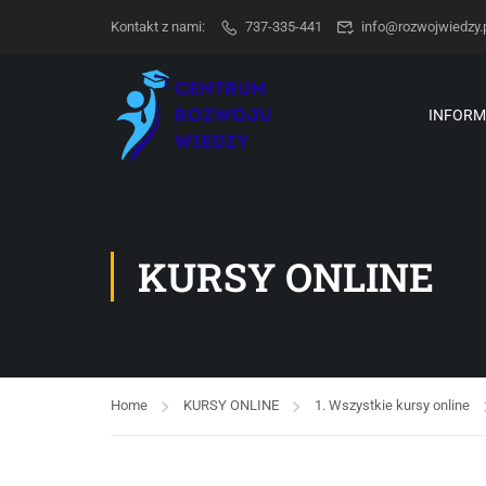
Kontakt z nami:
737-335-441
info@rozwojwiedzy.
INFORM
KURSY ONLINE
Home
KURSY ONLINE
1. Wszystkie kursy online