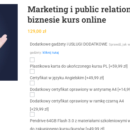
Marketing i public relatio
biznesie kurs online
129,00
zł
Dodatkowe gadżety i USŁUGI DODATKOWE
Sprawdź, jak w
gadżety:
kliknij tutaj
Plastikowa karta do ukończonego kursu PL
[+59,99 zł]
Certyfikat w języku Angielskim
[+49,99 zł]
Dodatkowy certyfikat oprawiony w antyramę A4
[+14,99
Dodatkowy certyfikat oprawiony w ramkę czarną A4
[+29,99 zł]
Pendrive 64GB Flash 3.0 z materiałami szkoleniowymi 
do zakupionego kursu/kursów
[+49,99 zł]