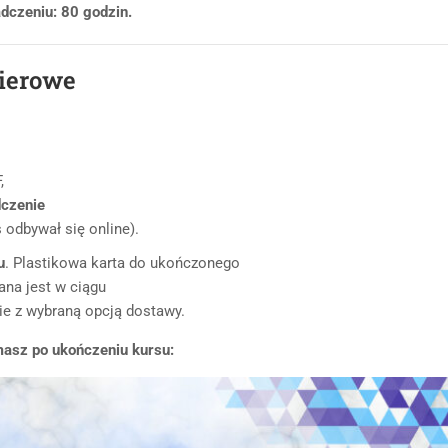
dczeniu: 80 godzin.
pierowe
,
dczenie
 odbywał się online).
u
. Plastikowa karta do ukończonego
ana jest w ciągu
ie z wybraną opcją dostawy.
masz po ukończeniu kursu: