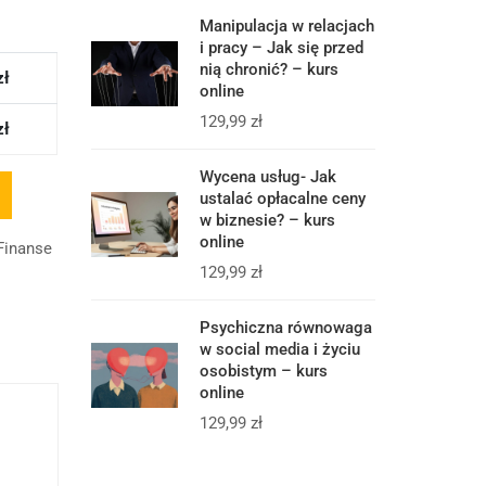
Manipulacja w relacjach
i pracy – Jak się przed
nią chronić? – kurs
zł
online
129,99
zł
zł
Wycena usług- Jak
ustalać opłacalne ceny
w biznesie? – kurs
online
 Finanse
129,99
zł
Psychiczna równowaga
w social media i życiu
osobistym – kurs
online
129,99
zł