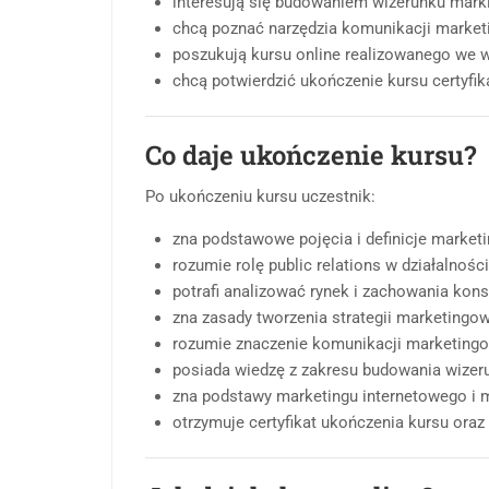
interesują się budowaniem wizerunku marki i
chcą poznać narzędzia komunikacji marketi
poszukują kursu online realizowanego we 
chcą potwierdzić ukończenie kursu certyfi
Co daje ukończenie kursu?
Po ukończeniu kursu uczestnik:
zna podstawowe pojęcia i definicje marketi
rozumie rolę public relations w działalnośc
potrafi analizować rynek i zachowania ko
zna zasady tworzenia strategii marketingow
rozumie znaczenie komunikacji marketingow
posiada wiedzę z zakresu budowania wizerun
zna podstawy marketingu internetowego i 
otrzymuje certyfikat ukończenia kursu oraz