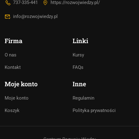
737-335-441
https://rozwojwiedzy.pl/
info@rozwojwiedzy.pl
Firma
Linki
O nas
Kursy
Asystent AI
Kontakt
FAQs
Online
🇵🇱
🇬🇧
🇩🇪
🇺🇦
🇷🇺
Moje konto
Inne
Cześć! 👋Jestem pomocą techniczną i
Moje konto
Regulamin
asystentem AI. Jak mogę Ci pomóc?
Koszyk
Polityka prywatności