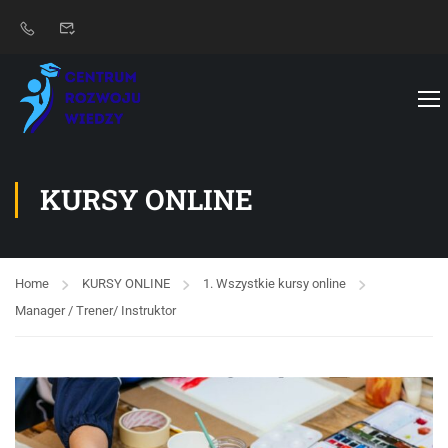
KURSY ONLINE
Home
KURSY ONLINE
1. Wszystkie kursy online
Manager / Trener/ Instruktor