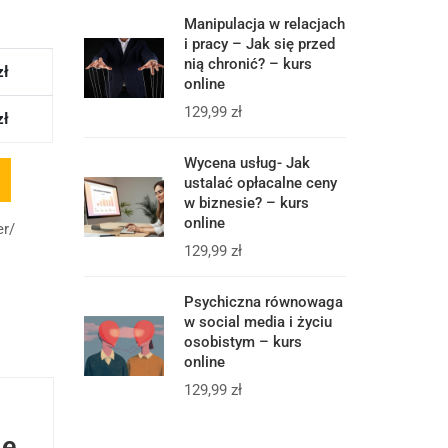
Manipulacja w relacjach
i pracy – Jak się przed
nią chronić? – kurs
zł
online
129,99
zł
zł
Wycena usług- Jak
ustalać opłacalne ceny
w biznesie? – kurs
online
er/
129,99
zł
Psychiczna równowaga
w social media i życiu
osobistym – kurs
online
129,99
zł
ne