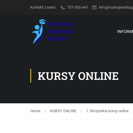
Kontakt z nami:
737-335-441
info@rozwojwiedzy.
INFORM
KURSY ONLINE
Home
KURSY ONLINE
1. Wszystkie kursy online