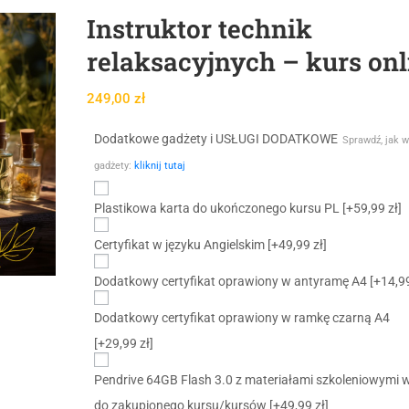
Instruktor technik
relaksacyjnych – kurs onl
249,00
zł
Dodatkowe gadżety i USŁUGI DODATKOWE
Sprawdź, jak w
gadżety:
kliknij tutaj
Plastikowa karta do ukończonego kursu PL
[+59,99 zł]
Certyfikat w języku Angielskim
[+49,99 zł]
Dodatkowy certyfikat oprawiony w antyramę A4
[+14,99
Dodatkowy certyfikat oprawiony w ramkę czarną A4
[+29,99 zł]
Pendrive 64GB Flash 3.0 z materiałami szkoleniowymi 
do zakupionego kursu/kursów
[+49,99 zł]