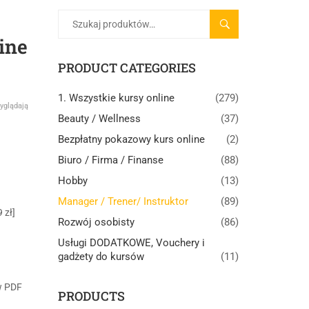
SZUKAJ
ine
PRODUCT CATEGORIES
1. Wszystkie kursy online
(279)
yglądają
Beauty / Wellness
(37)
Bezpłatny pokazowy kurs online
(2)
Biuro / Firma / Finanse
(88)
Hobby
(13)
Manager / Trener/ Instruktor
(89)
 zł]
Rozwój osobisty
(86)
Usługi DODATKOWE, Vouchery i
gadżety do kursów
(11)
w PDF
PRODUCTS