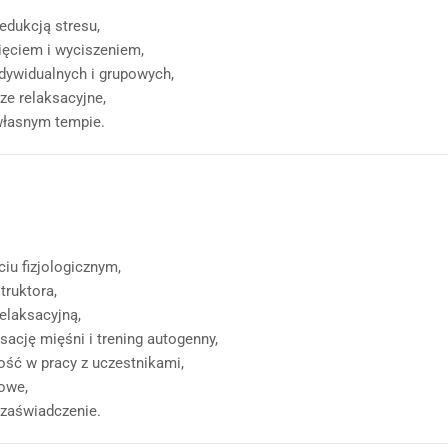
redukcją stresu,
ięciem i wyciszeniem,
ndywidualnych i grupowych,
ze relaksacyjne,
własnym tempie.
iu fizjologicznym,
truktora,
relaksacyjną,
ację mięśni i trening autogenny,
ość w pracy z uczestnikami,
powe,
 zaświadczenie.