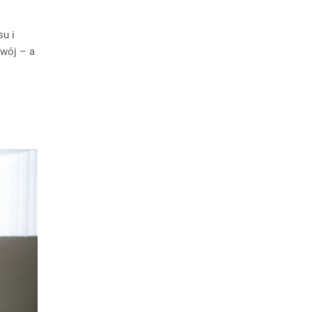
u i
zwój – a