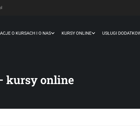
pl
ACJE O KURSACH I O NAS
KURSY ONLINE
USŁUGI DODATKO
– kursy online