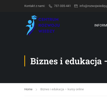
Kontakt z nami:
737-335-441
info@rozwojwiedzy.
INFORM
Biznes i edukacja 
Home
Biznes i edukacja – kursy online