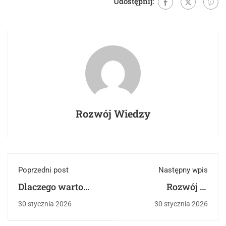
Udostępnij:
Rozwój Wiedzy
Poprzedni post
Następny wpis
Dlaczego warto
Rozwój w
wybrać kursy
domowym biurze –
30 stycznia 2026
30 stycznia 2026
online Centrum
jak mądrze uczyć
Rozwoju Wiedzy?
się i nie stać w