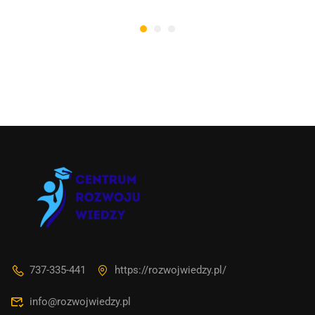
Asystent AI
Online
737-335-441
https://rozwojwiedzy.pl/
🇵🇱
🇬🇧
🇩🇪
🇺🇦
🇷🇺
info@rozwojwiedzy.pl