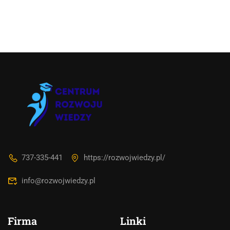
Asystent AI
Online
737-335-441
https://rozwojwiedzy.pl/
🇵🇱
🇬🇧
🇩🇪
🇺🇦
🇷🇺
info@rozwojwiedzy.pl
Cześć! 👋Jestem pomocą techniczną i
asystentem AI. Jak mogę Ci pomóc?
Firma
Linki