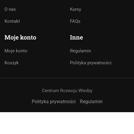
O nas
Kursy
Asystent AI
Kontakt
FAQs
Online
🇵🇱
🇬🇧
🇩🇪
🇺🇦
🇷🇺
Moje konto
Inne
Cześć! 👋Jestem pomocą techniczną i
asystentem AI. Jak mogę Ci pomóc?
Moje konto
Regulamin
Koszyk
Polityka prywatności
Centrum Rozwoju Wiedzy
Polityka prywatności
Regulamin