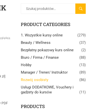
IK
SZUKAJ
PRODUCT CATEGORIES
1. Wszystkie kursy online
(279)
yglądają
Beauty / Wellness
(37)
Bezpłatny pokazowy kurs online
(2)
Biuro / Firma / Finanse
(88)
Hobby
(13)
Manager / Trener/ Instruktor
(89)
 zł]
Rozwój osobisty
(86)
Usługi DODATKOWE, Vouchery i
gadżety do kursów
(11)
w PDF
PRODUCTS