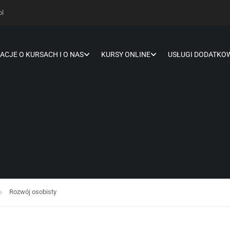
pl
ACJE O KURSACH I O NAS
KURSY ONLINE
USŁUGI DODATKO
Rozwój osobisty