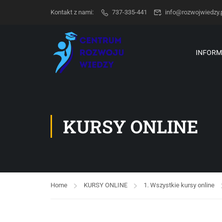
Kontakt z nami:
737-335-441
info@rozwojwiedzy.
INFORM
KURSY ONLINE
Home
KURSY ONLINE
1. Wszystkie kursy online