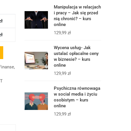
Manipulacja w relacjach
i pracy – Jak się przed
nią chronić? – kurs
zł
online
129,99
zł
zł
Wycena usług- Jak
ustalać opłacalne ceny
w biznesie? – kurs
online
 Finanse
,
129,99
zł
NT
Psychiczna równowaga
w social media i życiu
osobistym – kurs
online
129,99
zł