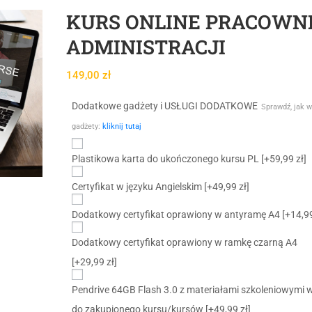
KURS ONLINE PRACOWN
ADMINISTRACJI
149,00
zł
Dodatkowe gadżety i USŁUGI DODATKOWE
Sprawdź, jak w
gadżety:
kliknij tutaj
Plastikowa karta do ukończonego kursu PL
[+59,99 zł]
Certyfikat w języku Angielskim
[+49,99 zł]
Dodatkowy certyfikat oprawiony w antyramę A4
[+14,99
Dodatkowy certyfikat oprawiony w ramkę czarną A4
[+29,99 zł]
Pendrive 64GB Flash 3.0 z materiałami szkoleniowymi 
do zakupionego kursu/kursów
[+49,99 zł]