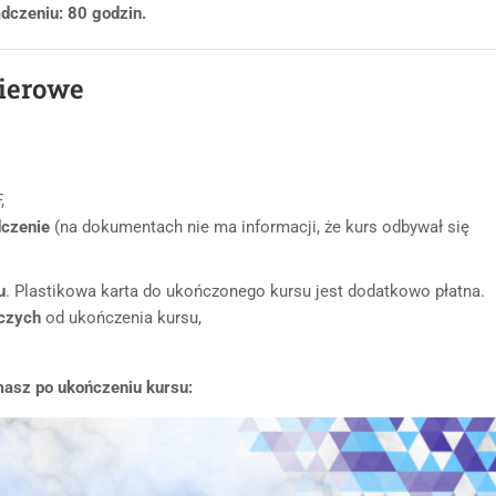
dczeniu: 80 godzin.
pierowe
,
dczenie
(na dokumentach nie ma informacji, że kurs odbywał się
u
. Plastikowa karta do ukończonego kursu jest dodatkowo płatna.
oczych
od ukończenia kursu,
masz po ukończeniu kursu: