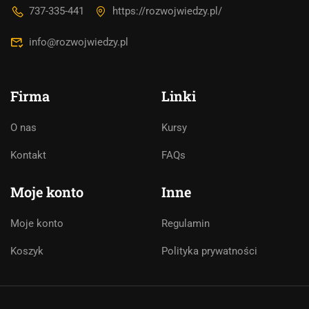
737-335-441
https://rozwojwiedzy.pl/
info@rozwojwiedzy.pl
Firma
Linki
O nas
Kursy
Asystent AI
Kontakt
FAQs
Online
🇵🇱
🇬🇧
🇩🇪
🇺🇦
🇷🇺
Moje konto
Inne
Cześć! 👋Jestem pomocą techniczną i
Moje konto
Regulamin
asystentem AI. Jak mogę Ci pomóc?
Koszyk
Polityka prywatności