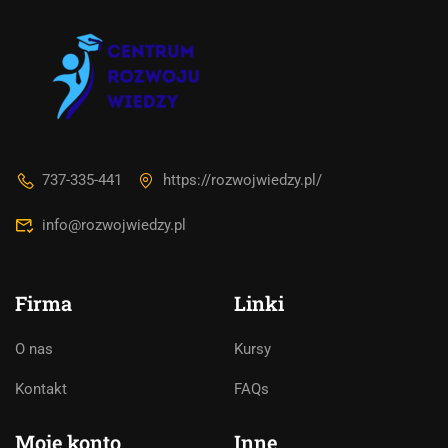
737-335-441
https://rozwojwiedzy.pl/
info@rozwojwiedzy.pl
Firma
Linki
O nas
Kursy
Asystent AI
Kontakt
FAQs
Online
🇵🇱
🇬🇧
🇩🇪
🇺🇦
🇷🇺
Moje konto
Inne