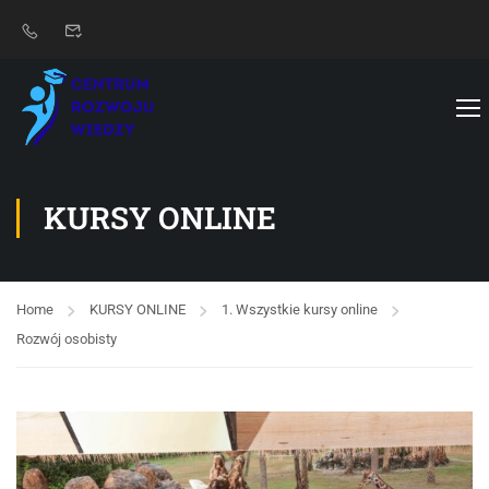
KURSY ONLINE
Home
KURSY ONLINE
1. Wszystkie kursy online
Rozwój osobisty