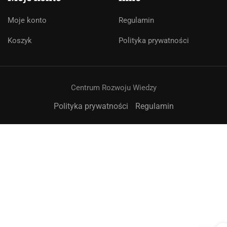
Cześć! 👋Jestem pomocą techniczną i
asystentem AI. Jak mogę Ci pomóc?
Moje konto
Regulamin
Koszyk
Polityka prywatności
Centrum Rozwoju Wiedzy
Polityka prywatności
Regulamin
➤