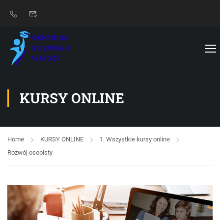
KURSY ONLINE
Home
KURSY ONLINE
1. Wszystkie kursy online
Rozwój osobisty