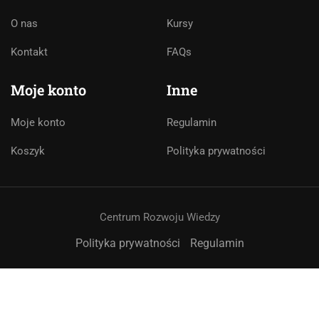
O nas
Kursy
Asystent AI
Kontakt
FAQs
Online
🇵🇱
🇬🇧
🇩🇪
🇺🇦
🇷🇺
Moje konto
Inne
Cześć! 👋Jestem pomocą techniczną i
asystentem AI. Jak mogę Ci pomóc?
Moje konto
Regulamin
Koszyk
Polityka prywatności
Centrum Rozwoju Wiedzy
Polityka prywatności
Regulamin