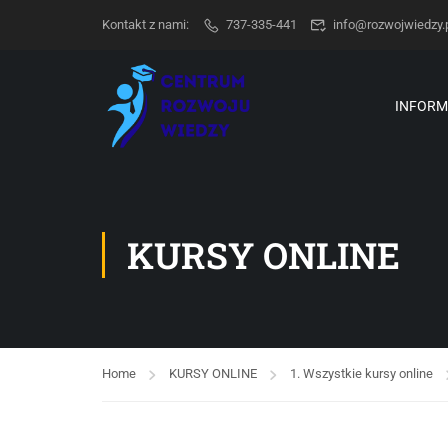
Kontakt z nami:
737-335-441
info@rozwojwiedzy.
INFORM
KURSY ONLINE
Home
KURSY ONLINE
1. Wszystkie kursy online