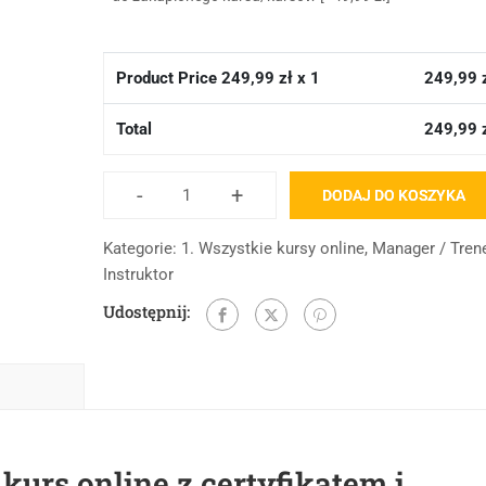
Product Price
249,99
zł x 1
249,99
Total
249,99
-
+
DODAJ DO KOSZYKA
Kategorie:
1. Wszystkie kursy online
,
Manager / Tren
Instruktor
Udostępnij:
s online z certyfikatem i