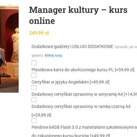
Manager kultury – kurs
online
249,99
zł
Dodatkowe gadżety i USŁUGI DODATKOWE
Sprawdź, jak w
gadżety:
kliknij tutaj
Plastikowa karta do ukończonego kursu PL
[+59,99 zł]
Certyfikat w języku Angielskim
[+49,99 zł]
Dodatkowy certyfikat oprawiony w antyramę A4
[+14,99
Dodatkowy certyfikat oprawiony w ramkę czarną A4
[+29,99 zł]
Pendrive 64GB Flash 3.0 z materiałami szkoleniowymi 
do zakupionego kursu/kursów
[+49,99 zł]