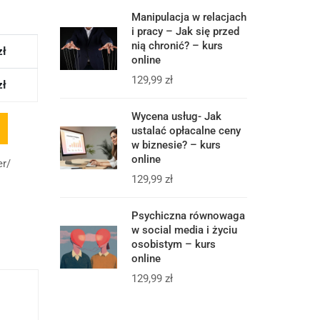
Manipulacja w relacjach
i pracy – Jak się przed
nią chronić? – kurs
zł
online
129,99
zł
zł
Wycena usług- Jak
ustalać opłacalne ceny
w biznesie? – kurs
online
er/
129,99
zł
Psychiczna równowaga
w social media i życiu
osobistym – kurs
online
129,99
zł