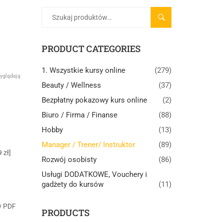
SZUKAJ
PRODUCT CATEGORIES
1. Wszystkie kursy online
(279)
yglądają
Beauty / Wellness
(37)
Bezpłatny pokazowy kurs online
(2)
Biuro / Firma / Finanse
(88)
Hobby
(13)
Manager / Trener/ Instruktor
(89)
 zł]
Rozwój osobisty
(86)
Usługi DODATKOWE, Vouchery i
gadżety do kursów
(11)
w PDF
PRODUCTS