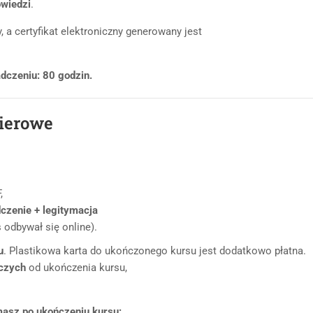
wiedzi
.
 a certyfikat elektroniczny generowany jest
dczeniu: 80 godzin.
pierowe
,
dczenie + legitymacja
 odbywał się online).
u
. Plastikowa karta do ukończonego kursu jest dodatkowo płatna.
oczych
od ukończenia kursu,
masz po ukończeniu kursu: