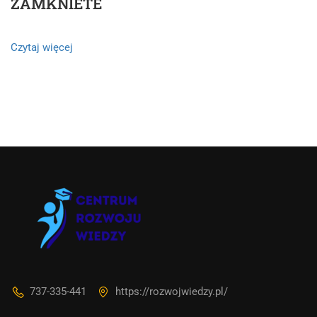
ZAMKNIETE
Czytaj więcej
Asystent AI
Online
🇵🇱
🇬🇧
🇩🇪
🇺🇦
🇷🇺
Cześć! 👋Jestem pomocą techniczną i
asystentem AI. Jak mogę Ci pomóc?
737-335-441
https://rozwojwiedzy.pl/