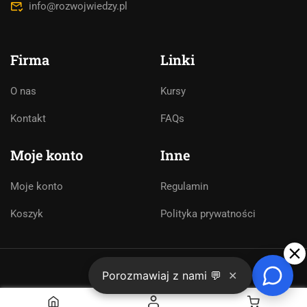
info@rozwojwiedzy.pl
Firma
Linki
O nas
Kursy
Kontakt
FAQs
Moje konto
Inne
Moje konto
Regulamin
Koszyk
Polityka prywatności
➤
Porozmawiaj z nami 💬
✕
Centrum Rozwoju Wiedzy
Polityka prywatności
Regulamin